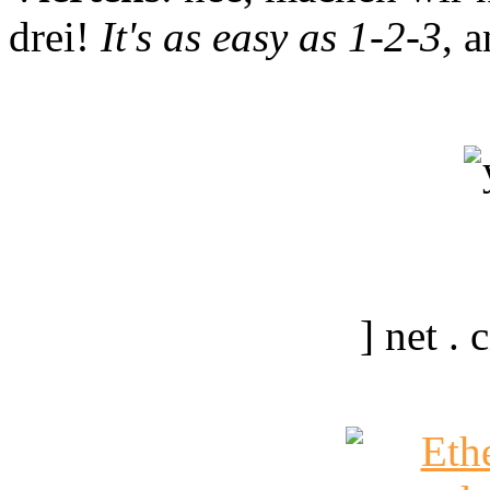
drei!
It's as easy as 1-2-3
, 
] net .