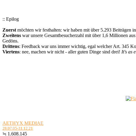
:: Epilog
Zuerst
möchten wir festhalten: wir haben mit über 5.293 Beiträgen i
Zweitens
war unsere Gesamtbesucherzahl mit über 1,6 Millionen aus a
Gedöns.
Drittens
: Feedback war uns immer wichtig, egal welcher Art. 345 
Viertens
: nee, machen wir nicht - aller guten Dinge sind drei!
It's as 
AETHYX MEDIAE
28.07.05-31.12.21
≒ 1.608.145