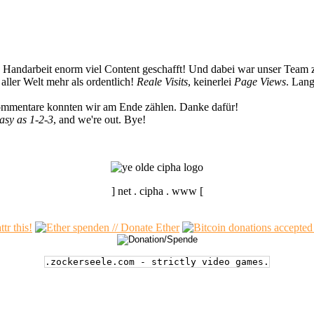
n Handarbeit enorm viel Content geschafft! Und dabei war unser Team z
ller Welt mehr als ordentlich!
Reale Visits
, keinerlei
Page Views
. Lang
Kommentare konnten wir am Ende zählen. Danke dafür!
easy as 1-2-3
, and we're out. Bye!
] net . cipha . www [
.zockerseele.com - strictly video games.