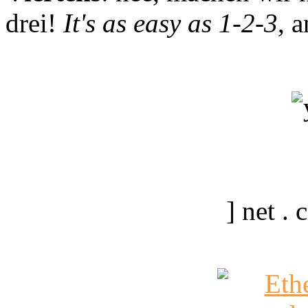
drei!
It's as easy as 1-2-3
, 
] net .