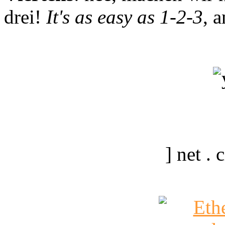
drei!
It's as easy as 1-2-3
, 
] net .