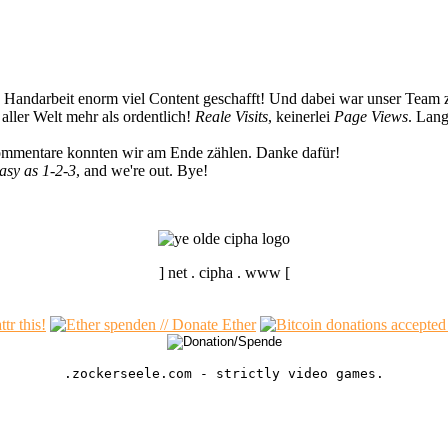
n Handarbeit enorm viel Content geschafft! Und dabei war unser Team z
ller Welt mehr als ordentlich!
Reale Visits
, keinerlei
Page Views
. Lang
Kommentare konnten wir am Ende zählen. Danke dafür!
easy as 1-2-3
, and we're out. Bye!
] net . cipha . www [
.zockerseele.com - strictly video games.