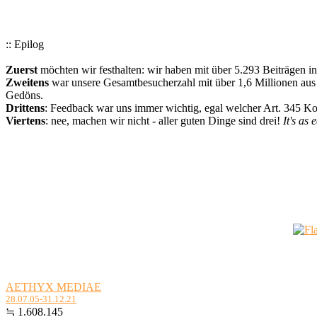
:: Epilog
Zuerst
möchten wir festhalten: wir haben mit über 5.293 Beiträgen i
Zweitens
war unsere Gesamtbesucherzahl mit über 1,6 Millionen aus a
Gedöns.
Drittens
: Feedback war uns immer wichtig, egal welcher Art. 345 
Viertens
: nee, machen wir nicht - aller guten Dinge sind drei!
It's as 
AETHYX MEDIAE
28.07.05-31.12.21
≒ 1.608.145