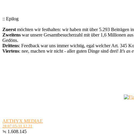
:: Epilog
Zuerst
möchten wir festhalten: wir haben mit über 5.293 Beiträgen i
Zweitens
war unsere Gesamtbesucherzahl mit über 1,6 Millionen aus a
Gedöns.
Drittens
: Feedback war uns immer wichtig, egal welcher Art. 345 
Viertens
: nee, machen wir nicht - aller guten Dinge sind drei!
It's as 
AETHYX MEDIAE
28.07.05-31.12.21
≒ 1.608.145