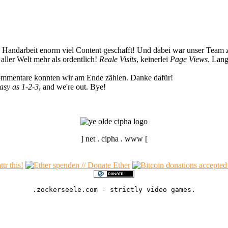
n Handarbeit enorm viel Content geschafft! Und dabei war unser Team z
ller Welt mehr als ordentlich!
Reale Visits
, keinerlei
Page Views
. Lang
Kommentare konnten wir am Ende zählen. Danke dafür!
easy as 1-2-3
, and we're out. Bye!
] net . cipha . www [
.zockerseele.com - strictly video games.