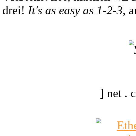
drei!
It's as easy as 1-2-3
, 
] net .