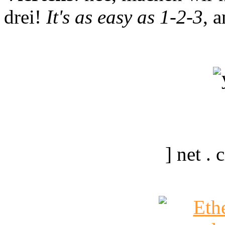
drei!
It's as easy as 1-2-3
, 
] net .