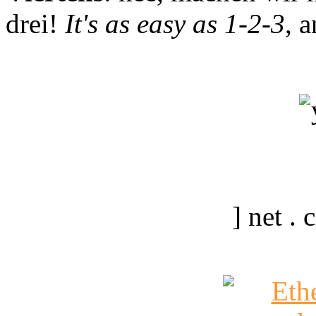
drei!
It's as easy as 1-2-3
, 
] net .