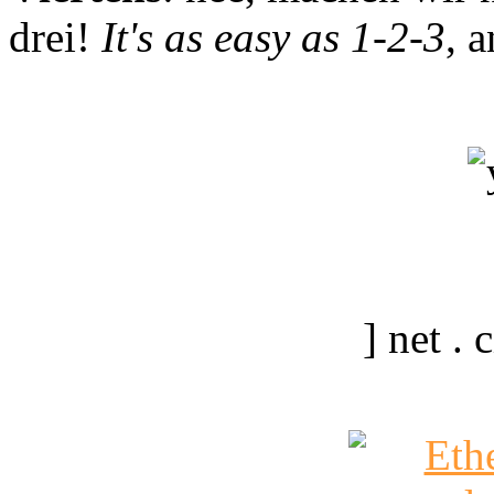
drei!
It's as easy as 1-2-3
, 
] net .