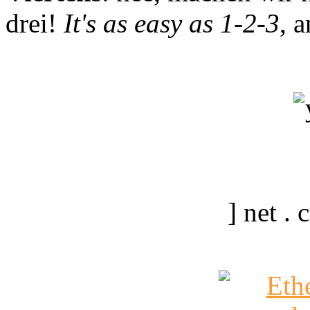
drei!
It's as easy as 1-2-3
, 
] net .