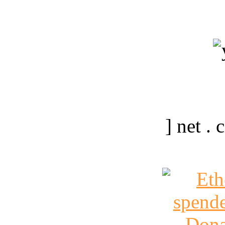
] net .