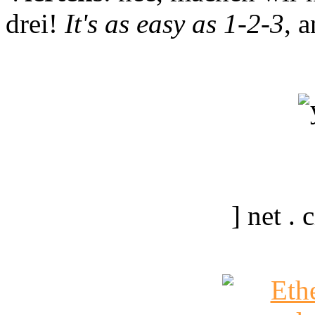
drei!
It's as easy as 1-2-3
, 
] net .