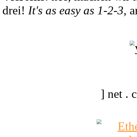
drei!
It's as easy as 1-2-3
, 
] net .