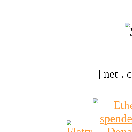
] net .