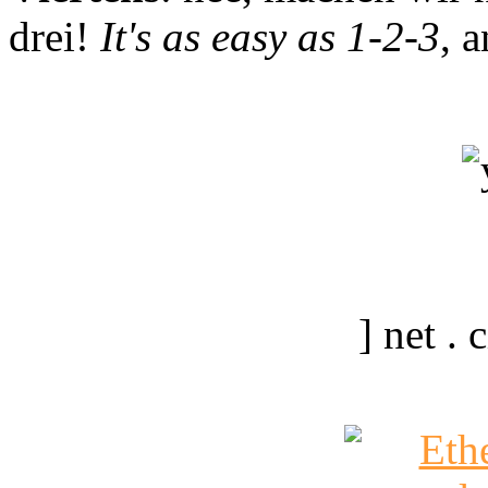
drei!
It's as easy as 1-2-3
, 
] net .