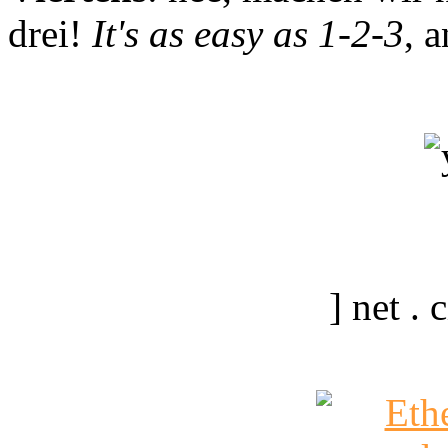
drei!
It's as easy as 1-2-3
, 
] net .