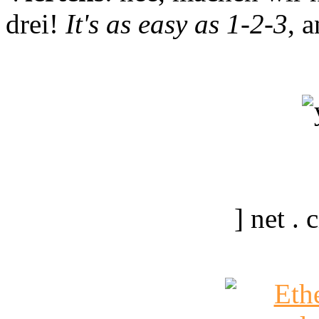
drei!
It's as easy as 1-2-3
, 
] net .