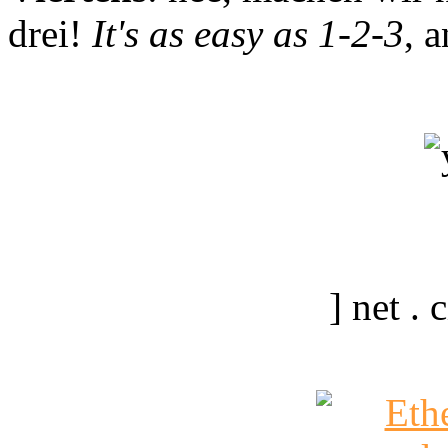
drei!
It's as easy as 1-2-3
, 
] net .