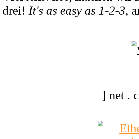
drei!
It's as easy as 1-2-3
, 
] net .