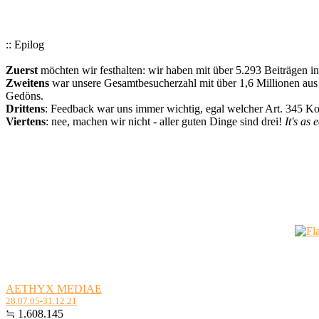
:: Epilog
Zuerst
möchten wir festhalten: wir haben mit über 5.293 Beiträgen i
Zweitens
war unsere Gesamtbesucherzahl mit über 1,6 Millionen aus a
Gedöns.
Drittens
: Feedback war uns immer wichtig, egal welcher Art. 345 
Viertens
: nee, machen wir nicht - aller guten Dinge sind drei!
It's as 
AETHYX MEDIAE
28.07.05-31.12.21
≒ 1.608.145