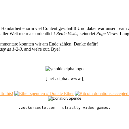
n Handarbeit enorm viel Content geschafft! Und dabei war unser Team z
ller Welt mehr als ordentlich!
Reale Visits
, keinerlei
Page Views
. Lang
Kommentare konnten wir am Ende zählen. Danke dafür!
easy as 1-2-3
, and we're out. Bye!
] net . cipha . www [
.zockerseele.com - strictly video games.