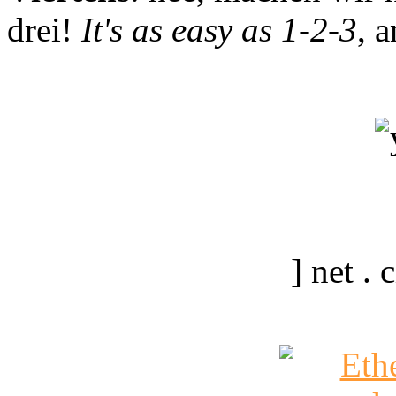
drei!
It's as easy as 1-2-3
, 
] net .