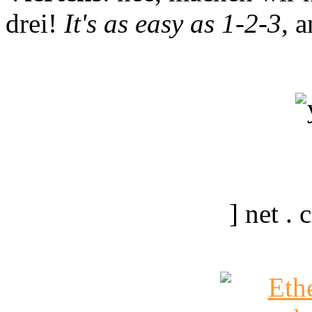
drei!
It's as easy as 1-2-3
, 
] net .