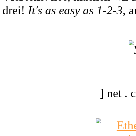
drei!
It's as easy as 1-2-3
, 
] net .