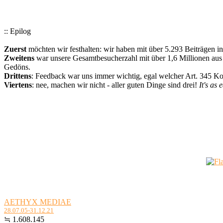
:: Epilog
Zuerst
möchten wir festhalten: wir haben mit über 5.293 Beiträgen i
Zweitens
war unsere Gesamtbesucherzahl mit über 1,6 Millionen aus a
Gedöns.
Drittens
: Feedback war uns immer wichtig, egal welcher Art. 345 
Viertens
: nee, machen wir nicht - aller guten Dinge sind drei!
It's as 
AETHYX MEDIAE
28.07.05-31.12.21
≒ 1.608.145