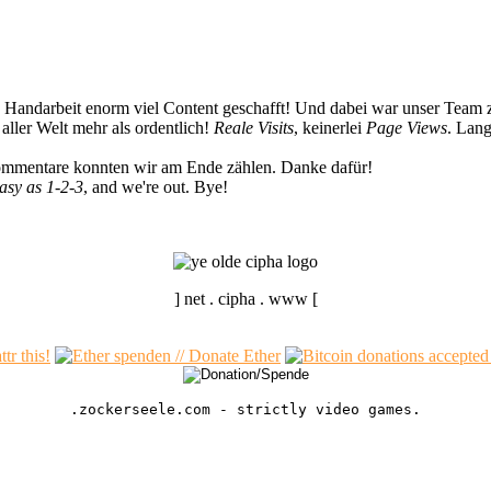
n Handarbeit enorm viel Content geschafft! Und dabei war unser Team z
ller Welt mehr als ordentlich!
Reale Visits
, keinerlei
Page Views
. Lang
Kommentare konnten wir am Ende zählen. Danke dafür!
easy as 1-2-3
, and we're out. Bye!
] net . cipha . www [
.zockerseele.com - strictly video games.