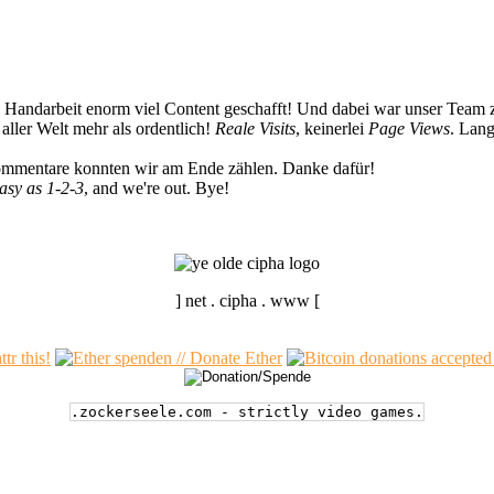
n Handarbeit enorm viel Content geschafft! Und dabei war unser Team z
ller Welt mehr als ordentlich!
Reale Visits
, keinerlei
Page Views
. Lang
Kommentare konnten wir am Ende zählen. Danke dafür!
easy as 1-2-3
, and we're out. Bye!
] net . cipha . www [
.zockerseele.com - strictly video games.