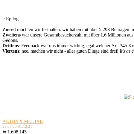
:: Epilog
Zuerst
möchten wir festhalten: wir haben mit über 5.293 Beiträgen i
Zweitens
war unsere Gesamtbesucherzahl mit über 1,6 Millionen aus a
Gedöns.
Drittens
: Feedback war uns immer wichtig, egal welcher Art. 345 
Viertens
: nee, machen wir nicht - aller guten Dinge sind drei!
It's as 
AETHYX MEDIAE
28.07.05-31.12.21
≒ 1.608.145