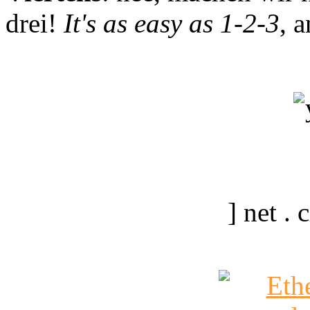
drei!
It's as easy as 1-2-3
, 
] net .