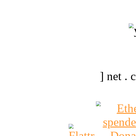
] net .