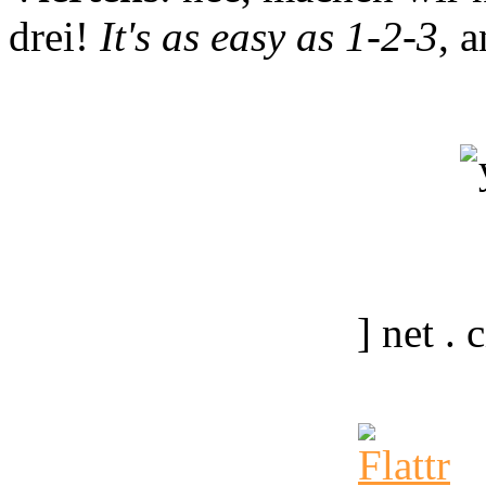
drei!
It's as easy as 1-2-3
, 
] net .