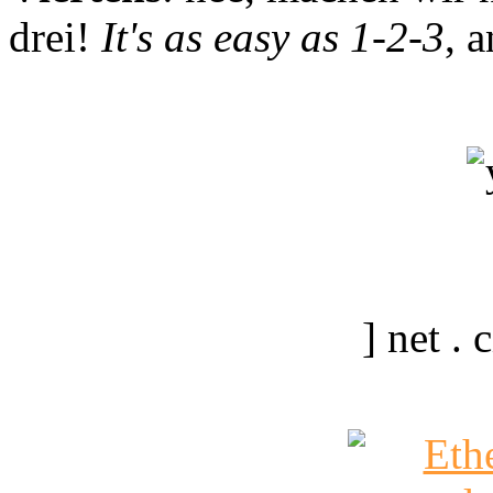
drei!
It's as easy as 1-2-3
, 
] net .