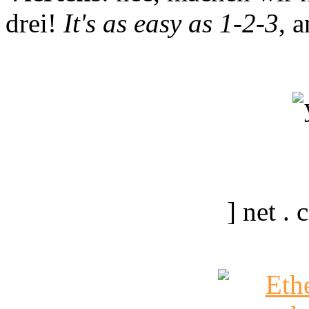
drei!
It's as easy as 1-2-3
, 
] net .